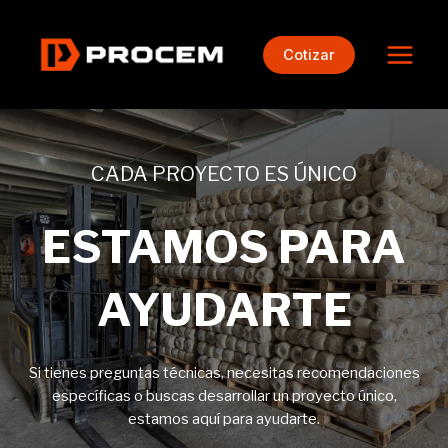
Ir
Main
al
Menu
Cotizar
contenido
CADA PROYECTO ES ÚNICO
ESTAMOS PARA
AYUDARTE
Si tienes preguntas técnicas, necesitas recomendaciones
específicas o buscas desarrollar un proyecto único,
estamos aquí para ayudarte.